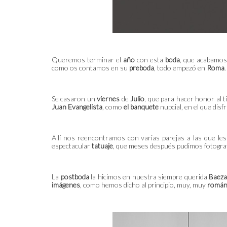
Queremos terminar el
año
con esta
boda
, que acabamos
como os contamos en su
preboda
, todo empezó en
Roma
.
Se casaron un
viernes
de
Julio
, que para hacer honor al 
Juan Evangelista
, como
el banquete
nupcial, en el que dis
Allí nos reencontramos con varias parejas a las que 
espectacular
tatuaje
, que meses después pudimos fotograf
La
postboda
la hicimos en nuestra siempre querida
Baez
imágenes
, como hemos dicho al principio, muy, muy
román