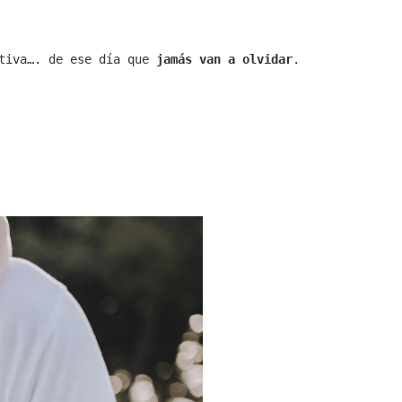
itiva…. de ese día que
jamás van a olvidar
.