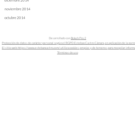
diciembre 2014
noviembre 2014
octubre 2014
Desarrollado con
Bokeh Pro 2
Protección de datos de carácter personal según el RGPD Esteban Castro Cámara, en aplicación de la nor
El sitio web https://www.estebancastro.com/ utiliza cookies propias y de terceros para recopilar informacio
Términos de uso