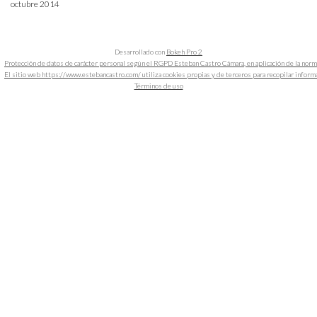
octubre 2014
Desarrollado con
Bokeh Pro 2
Protección de datos de carácter personal según el RGPD Esteban Castro Cámara, en aplicación de la nor
El sitio web https://www.estebancastro.com/ utiliza cookies propias y de terceros para recopilar informacio
Términos de uso