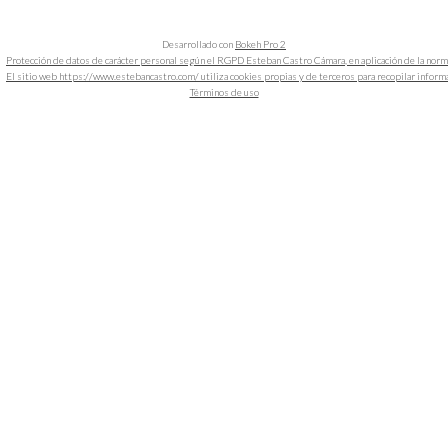
Desarrollado con
Bokeh Pro 2
Protección de datos de carácter personal según el RGPD Esteban Castro Cámara, en aplicación de la nor
El sitio web https://www.estebancastro.com/ utiliza cookies propias y de terceros para recopilar informacio
Términos de uso