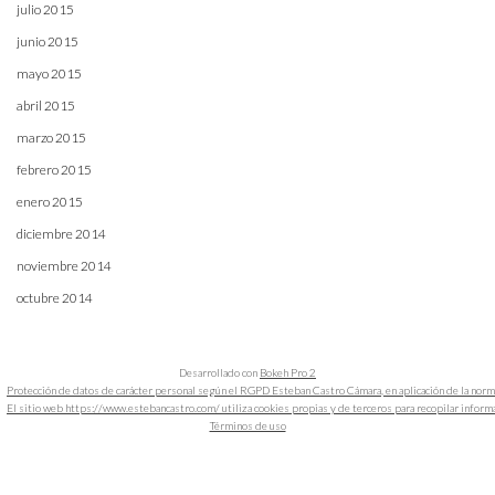
julio 2015
junio 2015
mayo 2015
abril 2015
marzo 2015
febrero 2015
enero 2015
diciembre 2014
noviembre 2014
octubre 2014
Desarrollado con
Bokeh Pro 2
Protección de datos de carácter personal según el RGPD Esteban Castro Cámara, en aplicación de la nor
El sitio web https://www.estebancastro.com/ utiliza cookies propias y de terceros para recopilar informacio
Términos de uso