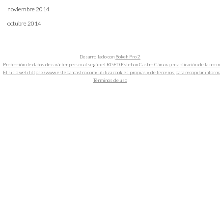
noviembre 2014
octubre 2014
Desarrollado con
Bokeh Pro 2
Protección de datos de carácter personal según el RGPD Esteban Castro Cámara, en aplicación de la nor
El sitio web https://www.estebancastro.com/ utiliza cookies propias y de terceros para recopilar informacio
Términos de uso