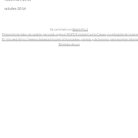
octubre 2014
Desarrollado con
Bokeh Pro 2
Protección de datos de carácter personal según el RGPD Esteban Castro Cámara, en aplicación de la nor
El sitio web https://www.estebancastro.com/ utiliza cookies propias y de terceros para recopilar informacio
Términos de uso