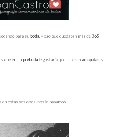
 quedando para su
boda
, y eso que quedaban más de
365
o, y que en su
preboda
le gustaría que salieran
amapolas
, y
nos en estas sesiones, nos lo pasamos