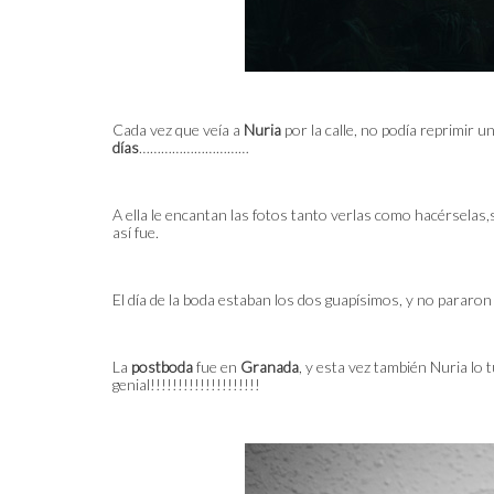
Cada vez que veía a
Nuria
por la calle, no podía reprimir 
días
…………………………
A ella le encantan las fotos tanto verlas como hacérselas,s
así fue.
El día de la boda estaban los dos guapísimos, y no pararon 
La
postboda
fue en
Granada
, y esta vez también Nuria lo
genial!!!!!!!!!!!!!!!!!!!!