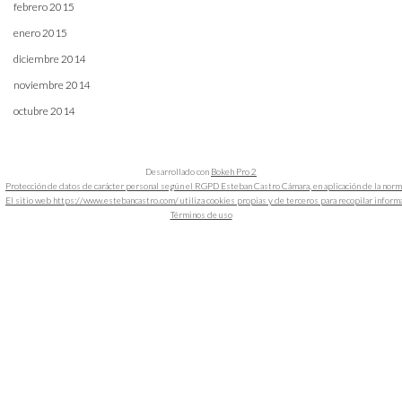
febrero 2015
enero 2015
diciembre 2014
noviembre 2014
octubre 2014
Desarrollado con
Bokeh Pro 2
Protección de datos de carácter personal según el RGPD Esteban Castro Cámara, en aplicación de la nor
El sitio web https://www.estebancastro.com/ utiliza cookies propias y de terceros para recopilar informacio
Términos de uso