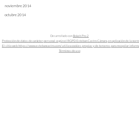
noviembre 2014
octubre 2014
Desarrollado con
Bokeh Pro 2
Protección de datos de carácter personal según el RGPD Esteban Castro Cámara, en aplicación de la nor
El sitio web https://www.estebancastro.com/ utiliza cookies propias y de terceros para recopilar informacio
Términos de uso