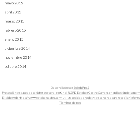
mayo 2015
abril 2015
marzo 2015
febrero 2015
enero 2015
diciembre 2014
noviembre 2014
octubre 2014
Desarrollado con
Bokeh Pro 2
Protección de datos de carácter personal según el RGPD Esteban Castro Cámara, en aplicación de la nor
El sitio web https://www.estebancastro.com/ utiliza cookies propias y de terceros para recopilar informacio
Términos de uso