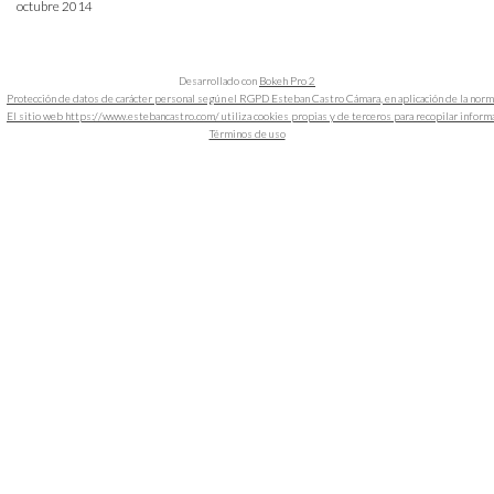
octubre 2014
Desarrollado con
Bokeh Pro 2
Protección de datos de carácter personal según el RGPD Esteban Castro Cámara, en aplicación de la nor
El sitio web https://www.estebancastro.com/ utiliza cookies propias y de terceros para recopilar informacio
Términos de uso