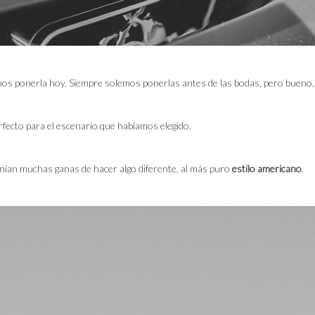
s ponerla hoy. Siempre solemos ponerlas antes de las bodas, pero bueno, no
rfecto para el escenario que habíamos elegido.
nían muchas ganas de hacer algo diferente, al más puro
estilo americano
.