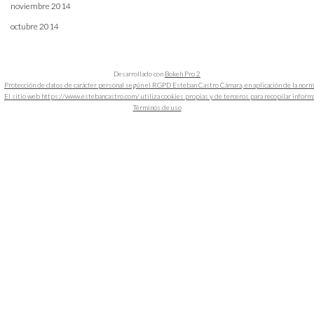
noviembre 2014
octubre 2014
Desarrollado con
Bokeh Pro 2
Protección de datos de carácter personal según el RGPD Esteban Castro Cámara, en aplicación de la nor
El sitio web https://www.estebancastro.com/ utiliza cookies propias y de terceros para recopilar informacio
Términos de uso