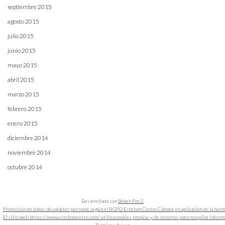
septiembre 2015
agosto 2015
julio 2015
junio 2015
mayo 2015
abril 2015
marzo 2015
febrero 2015
enero 2015
diciembre 2014
noviembre 2014
octubre 2014
Desarrollado con
Bokeh Pro 2
Protección de datos de carácter personal según el RGPD Esteban Castro Cámara, en aplicación de la nor
El sitio web https://www.estebancastro.com/ utiliza cookies propias y de terceros para recopilar informacio