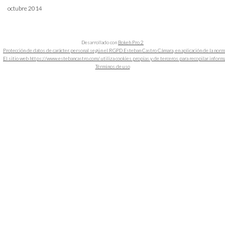
octubre 2014
Desarrollado con
Bokeh Pro 2
Protección de datos de carácter personal según el RGPD Esteban Castro Cámara, en aplicación de la nor
El sitio web https://www.estebancastro.com/ utiliza cookies propias y de terceros para recopilar informacio
Términos de uso