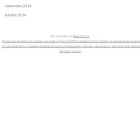
noviembre 2014
octubre 2014
Desarrollado con
Bokeh Pro 2
Protección de datos de carácter personal según el RGPD Esteban Castro Cámara, en aplicación de la nor
El sitio web https://www.estebancastro.com/ utiliza cookies propias y de terceros para recopilar informacio
Términos de uso